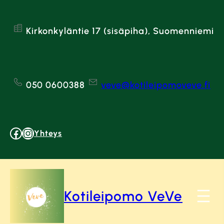
Siirry
sisältöön
Kirkonkyläntie 17 (sisäpiha), Suomenniemi
050 0600388
veve@kotileipomoveve.fi
Facebook
Instagram
Yhteys
Kotileipomo VeVe